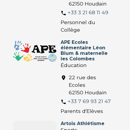
62150 Houdain
+33 3 21 68 11 49
phone
Personnel du
Collège
APE Ecoles
élémentaire Léon
Blum & maternelle
les Colombes
Éducation
22 rue des
location_on
Ecoles
62150 Houdain
+33 7 69 93 21 47
phone
Parents d'Elèves
Artois Athlétisme
Sports