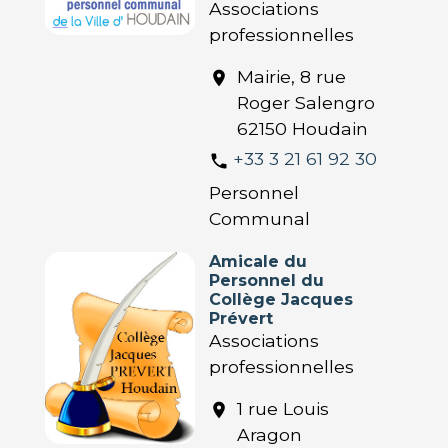
Associations
professionnelles
Mairie, 8 rue
location_on
Roger Salengro
62150 Houdain
+33 3 21 61 92 30
phone
Personnel
Communal
Amicale du
Personnel du
Collège Jacques
Prévert
Associations
professionnelles
1 rue Louis
location_on
Aragon