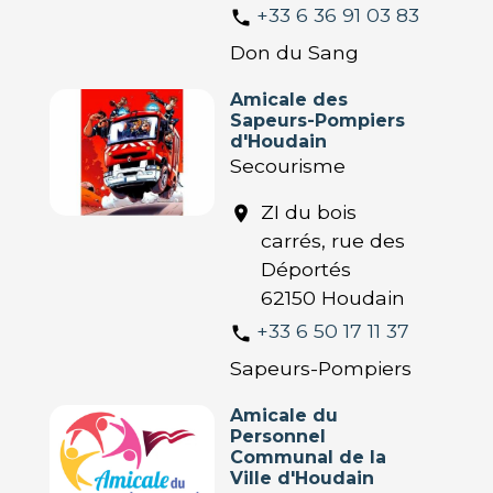
+33 6 36 91 03 83
phone
Don du Sang
Amicale des
Sapeurs-Pompiers
d'Houdain
Secourisme
ZI du bois
location_on
carrés, rue des
Déportés
62150 Houdain
+33 6 50 17 11 37
phone
Sapeurs-Pompiers
Amicale du
Personnel
Communal de la
Ville d'Houdain