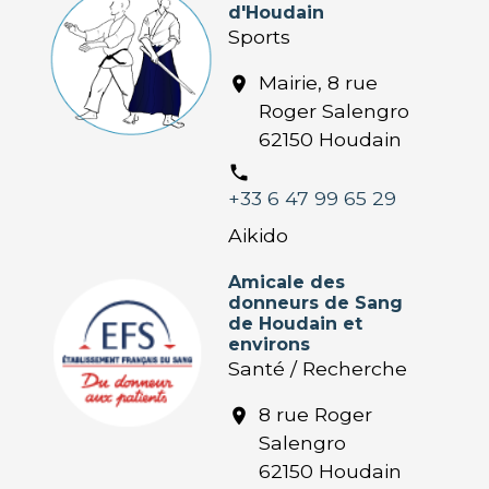
d'Houdain
Sports
Mairie, 8 rue
location_on
Roger Salengro
62150 Houdain
phone
+33 6 47 99 65 29
Aikido
Amicale des
donneurs de Sang
de Houdain et
environs
Santé / Recherche
8 rue Roger
location_on
Salengro
62150 Houdain