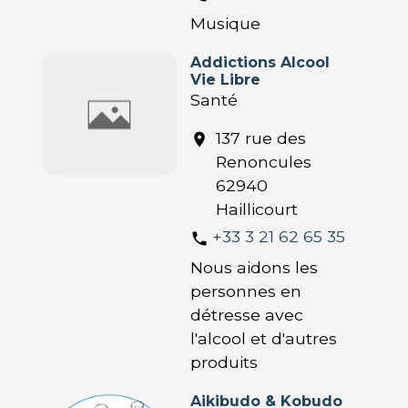
Musique
Addictions Alcool
Vie Libre
Santé
137 rue des
location_on
Renoncules
62940
Haillicourt
+33 3 21 62 65 35
phone
Nous aidons les
personnes en
détresse avec
l'alcool et d'autres
produits
Aikibudo & Kobudo