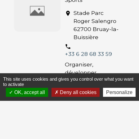
Stade Parc
location_on
Roger Salengro
62700 Bruay-la-
Buissière
phone
+33 6 28 68 33 59
Organiser,
développer,
This site uses cookies and gives you control over what you want
faciliter la pratique
to activate
de l'athlétisme
OK, accept all
Deny all cookies
Personalize
Bad Boys VTT
HOUDAIN
Sports
24 rue des
location_on
Ecoles