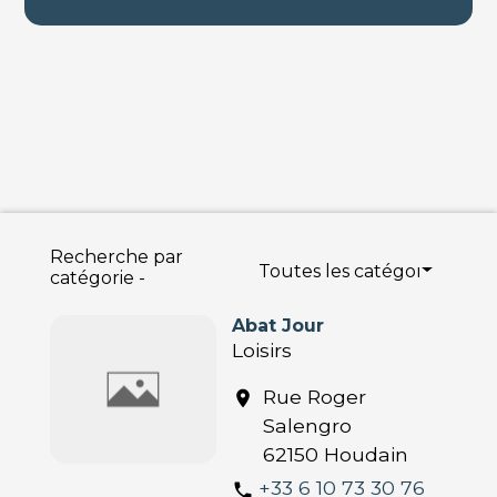
Recherche par
Toutes les catégories
catégorie -
Abat Jour
Loisirs
Rue Roger
location_on
Salengro
62150 Houdain
+33 6 10 73 30 76
phone