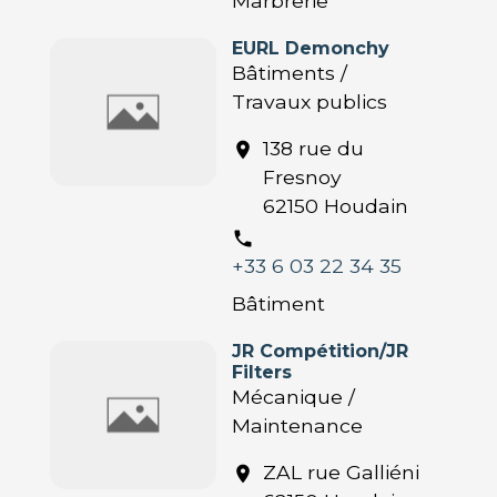
Marbrerie
EURL Demonchy
Bâtiments /
Travaux publics
138 rue du
location_on
Fresnoy
62150 Houdain
phone
+33 6 03 22 34 35
Bâtiment
JR Compétition/JR
Filters
Mécanique /
Maintenance
ZAL rue Galliéni
location_on