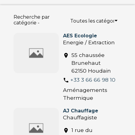
Recherche par
Toutes les catégories
catégorie -
AES Ecologie
Energie / Extraction
55 chaussée
location_on
Brunehaut
62150 Houdain
+33 3 66 66 98 10
phone
Aménagements
Thermique
AJ Chauffage
Chauffagiste
1 rue du
location_on