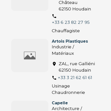
Château
62150 Houdain
phone
+33 6 23 82 27 95
Chauffagiste
Artois Plastiques
Industrie /
Matériaux
ZAL, rue Galliéni
location_on
62150 Houdain
+33 3 21 62 61 61
phone
Usinage
Chaudronnerie
Capelle
Architecture /