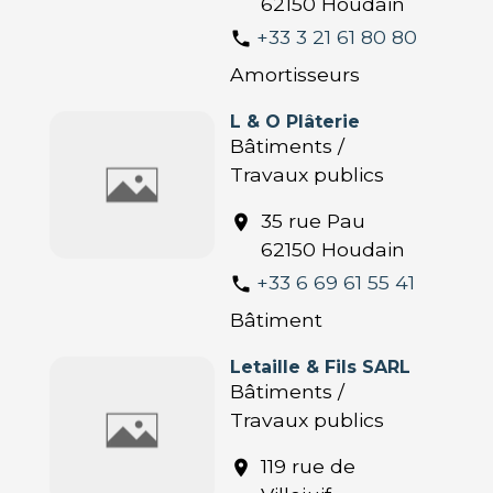
62150 Houdain
+33 3 21 61 80 80
phone
Amortisseurs
L & O Plâterie
Bâtiments /
Travaux publics
35 rue Pau
location_on
62150 Houdain
+33 6 69 61 55 41
phone
Bâtiment
Letaille & Fils SARL
Bâtiments /
Travaux publics
119 rue de
location_on