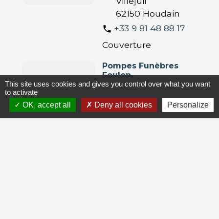
Villejuif
62150 Houdain
+33 9 81 48 88 17
phone
Couverture
Pompes Funèbres
Foulon
This site uses cookies and gives you control over what you want
Services à la
to activate
personne
OK, accept all
Deny all cookies
Personalize
560 rue Aristide
location_on
Briand
62150 Houdain
+33 3 21 65 88 75
phone
Funéraire
1
-2