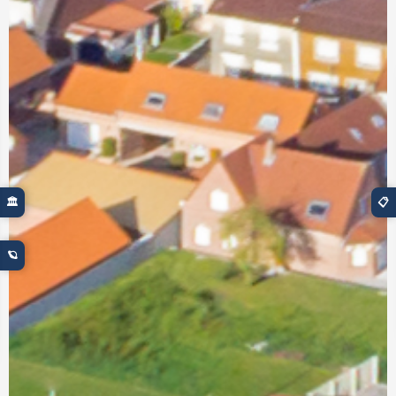
🏛️
📋
🪐