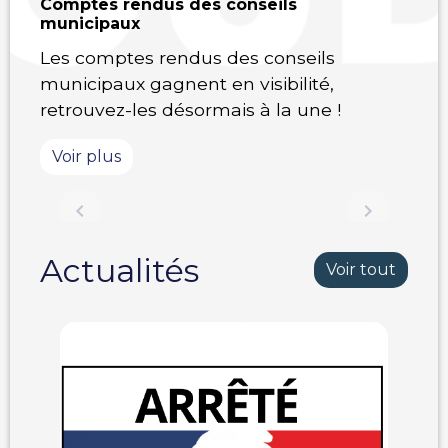
Comptes rendus des conseils
municipaux
Les comptes rendus des conseils
municipaux gagnent en visibilité,
retrouvez-les désormais à la une !
Voir plus
Previous
Next
chevron_left
chevron_right
Actualités
Voir tout