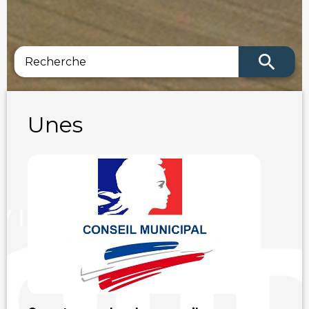
search
Unes