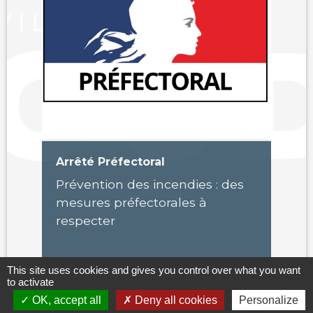
Arrêté Préfectoral
I
J
Prévention des incendies : des
mesures préfectorales à
d
respecter
C
p
r
This site uses cookies and gives you control over what you want
to activate
J
OK, accept all
Deny all cookies
Personalize
keyboard_arrow_left
keyboard_arrow_right