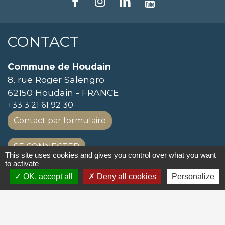
CONTACT
Commune de Houdain
8, rue Roger Salengro
62150 Houdain - FRANCE
+33 3 21 61 92 30
Contact par formulaire
SE CONNECTER
This site uses cookies and gives you control over what you want
to activate
LIENS UTILES
OK, accept all
Deny all cookies
Personalize
Mission locale de l'arrondissement de Béthune
SERVICE PUBLIC
SIVOM