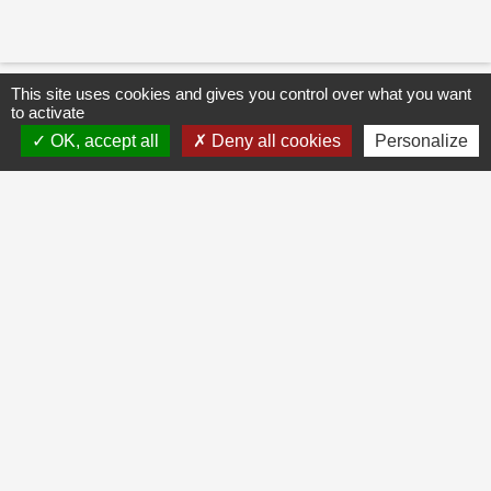
This site uses cookies and gives you control over what you want
to activate
OK, accept all
Deny all cookies
Personalize
CONTACT
Commune de Houdain
8, rue Roger Salengro
62150 Houdain - FRANCE
+33 3 21 61 92 30
Contact par formulaire
SE CONNECTER