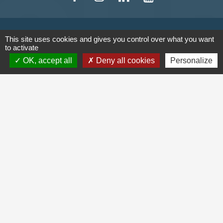
CONTACT
This site uses cookies and gives you control over what you want
to activate
Commune de Houdain
OK, accept all
Deny all cookies
Personalize
8, rue Roger Salengro
62150 Houdain - FRANCE
+33 3 21 61 92 30
Contact par formulaire
SE CONNECTER
LIENS UTILES
Mission locale de l'arrondissement de Béthune
SERVICE PUBLIC
SIVOM