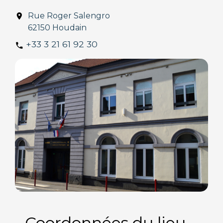
Rue Roger Salengro
location_on
62150 Houdain
+33 3 21 61 92 30
phone
Coordonnées du lieu