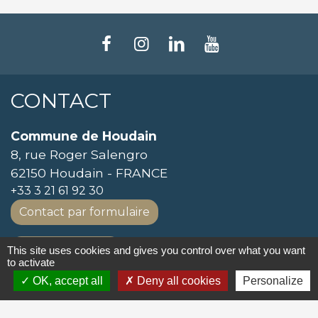
CONTACT
Commune de Houdain
8, rue Roger Salengro
62150 Houdain - FRANCE
+33 3 21 61 92 30
Contact par formulaire
SE CONNECTER
This site uses cookies and gives you control over what you want
to activate
OK, accept all
Deny all cookies
Personalize
LIENS UTILES